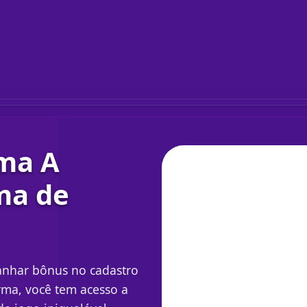
rma A
ma de
anhar bônus no cadastro
rma, você tem acesso a