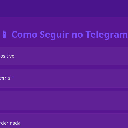
📱 Como Seguir no Telegram
ositivo
icial"
erder nada