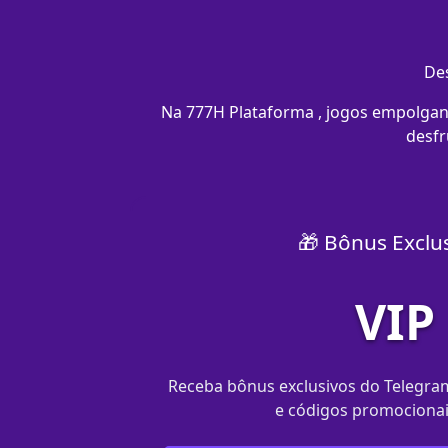
De
Na 777H Plataforma , jogos empolgan
desfr
🎁 Bônus Exclu
VIP
Receba bônus exclusivos do Telegra
e códigos promocionai