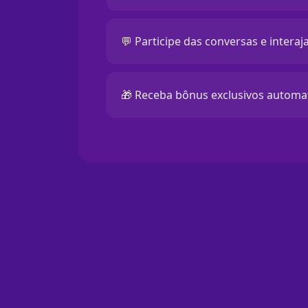
💬 Participe das conversas e interaj
🎁 Receba bônus exclusivos autom