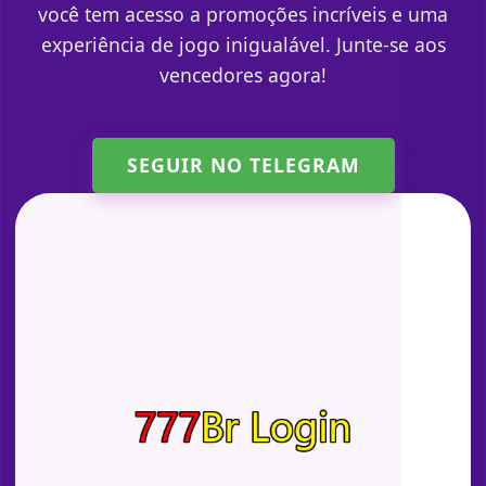
você tem acesso a promoções incríveis e uma
experiência de jogo inigualável. Junte-se aos
vencedores agora!
SEGUIR NO TELEGRAM