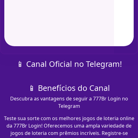
📱 Canal Oficial no Telegram!
📱 Benefícios do Canal
Descubra as vantagens de seguir a 777Br Login no
Telegram
Teste sua sorte com os melhores jogos de loteria online
da 777Br Login! Oferecemos uma ampla variedade de
jogos de loteria com prêmios incríveis. Registre-se