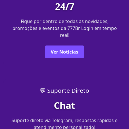
24/7
Fique por dentro de todas as novidades,
promoções e eventos da 777Br Login em tempo
real!
Ver Notícias
💬 Suporte Direto
Chat
Suporte direto via Telegram, respostas rápidas e
atendimento personalizado!