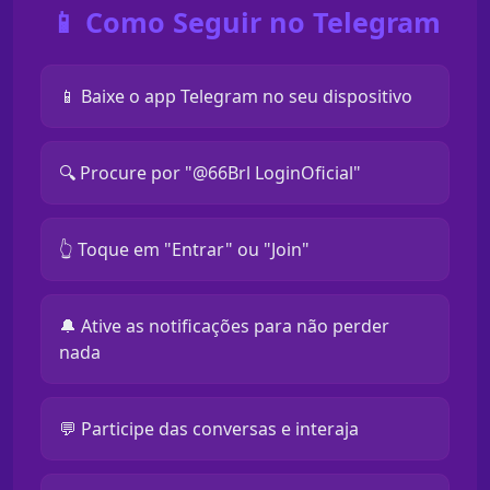
📱 Como Seguir no Telegram
📱 Baixe o app Telegram no seu dispositivo
🔍 Procure por "@66Brl LoginOficial"
👆 Toque em "Entrar" ou "Join"
🔔 Ative as notificações para não perder
nada
💬 Participe das conversas e interaja