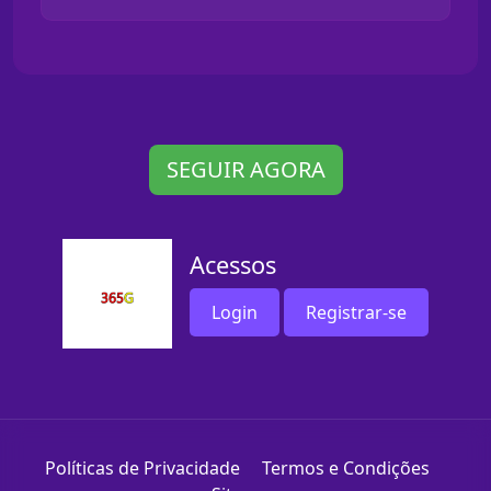
SEGUIR AGORA
Acessos
Login
Registrar-se
Políticas de Privacidade
Termos e Condições