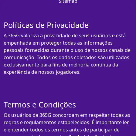
Sitemap
Políticas de Privacidade
A 365G valoriza a privacidade de seus usuários e está
empenhada em proteger todas as informações
pessoais fornecidas durante o uso de nossos canais de
comunicação. Todos os dados coletados são utilizados
exclusivamente para fins de melhoria contínua da
experiência de nossos jogadores.
Termos e Condições
Os usuários da 365G concordam em respeitar todas as
regras e regulamentos estabelecidos. É importante ler
e entender todos os termos antes de participar de