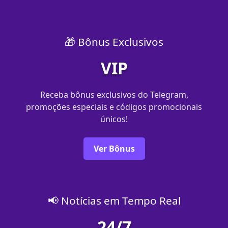
🎁 Bônus Exclusivos
VIP
Receba bônus exclusivos do Telegram,
promoções especiais e códigos promocionais
únicos!
Ver Bônus
📢 Notícias em Tempo Real
24/7