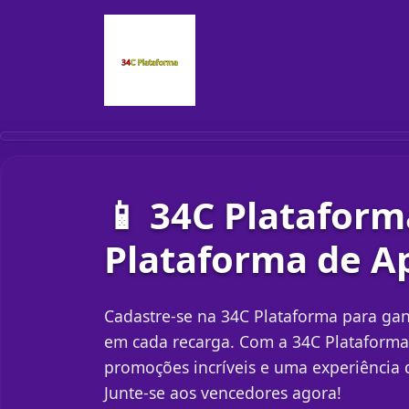
📱 34C Platafor
Plataforma de A
Cadastre-se na 34C Plataforma para ga
em cada recarga. Com a 34C Plataforma
promoções incríveis e uma experiência d
Junte-se aos vencedores agora!