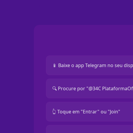
📱 Baixe o app Telegram no seu disp
🔍 Procure por "@34C PlataformaOfi
👆 Toque em "Entrar" ou "Join"