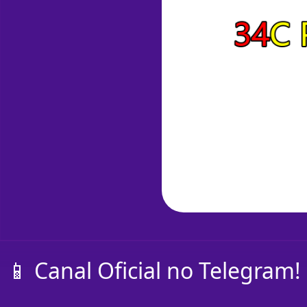
📱 Canal Oficial no Telegram!