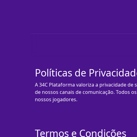
Políticas de Privacida
A 34C Plataforma valoriza a privacidade de
de nossos canais de comunicação. Todos os 
nossos jogadores.
Termos e Condições