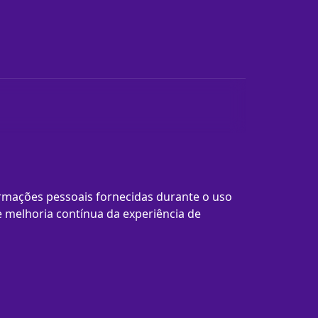
ormações pessoais fornecidas durante o uso
e melhoria contínua da experiência de