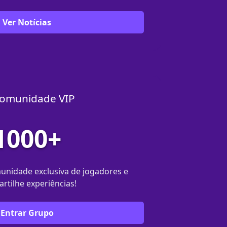
Ver Notícias
Comunidade VIP
1000+
unidade exclusiva de jogadores e
rtilhe experiências!
Entrar Grupo